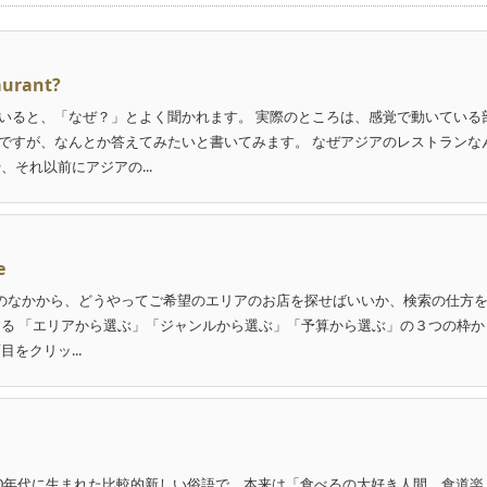
aurant?
いると、「なぜ？」とよく聞かれます。 実際のところは、感覚で動いている
ですが、なんとか答えてみたいと書いてみます。 なぜアジアのレストランな
それ以前にアジアの...
e
sia」のなかから、どうやってご希望のエリアのお店を探せばいいか、検索の仕方
する 「エリアから選ぶ」「ジャンルから選ぶ」「予算から選ぶ」の３つの枠か
をクリッ...
80年代に生まれた比較的新しい俗語で、本来は「食べるの大好き人間、食道楽