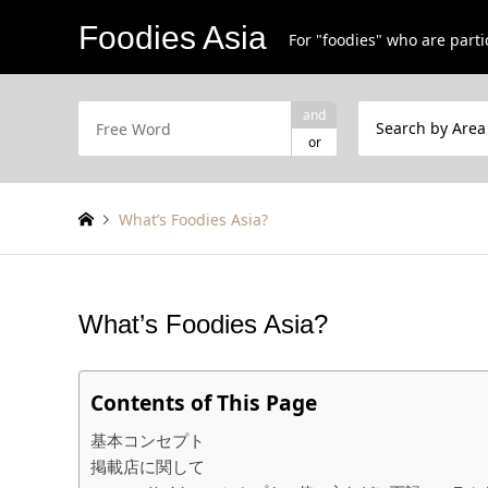
Foodies Asia
For "foodies" who are parti
and
Search by Area
or
What’s Foodies Asia?
What’s Foodies Asia?
Contents of This Page
基本コンセプト
掲載店に関して