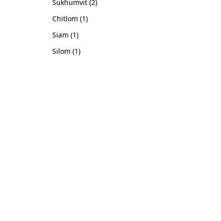
Sukhumvit
(2)
Chitlom
(1)
Siam
(1)
Silom
(1)