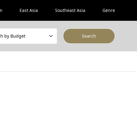
an
East Asia
Southeast Asia
Genre
ch by Budget