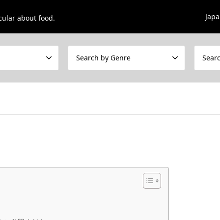
Jap
cular about food.
Search by Genre
Sear